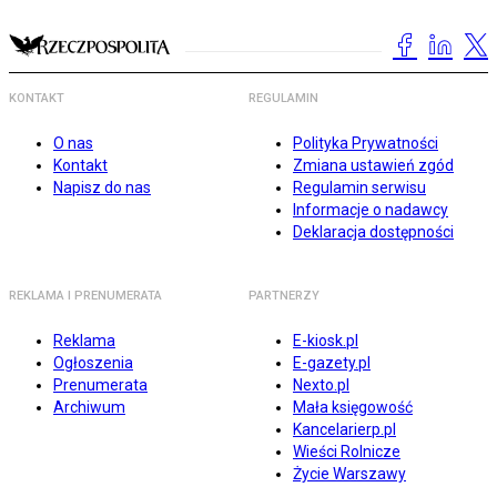
KONTAKT
REGULAMIN
O nas
Polityka Prywatności
Kontakt
Zmiana ustawień zgód
Napisz do nas
Regulamin serwisu
Informacje o nadawcy
Deklaracja dostępności
REKLAMA I PRENUMERATA
PARTNERZY
Reklama
E-kiosk.pl
Ogłoszenia
E-gazety.pl
Prenumerata
Nexto.pl
Archiwum
Mała księgowość
Kancelarierp.pl
Wieści Rolnicze
Życie Warszawy