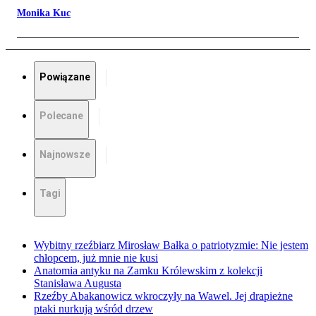
Monika Kuc
Powiązane
Polecane
Najnowsze
Tagi
Wybitny rzeźbiarz Mirosław Bałka o patriotyzmie: Nie jestem
chłopcem, już mnie nie kusi
Anatomia antyku na Zamku Królewskim z kolekcji
Stanisława Augusta
Rzeźby Abakanowicz wkroczyły na Wawel. Jej drapieżne
ptaki nurkują wśród drzew