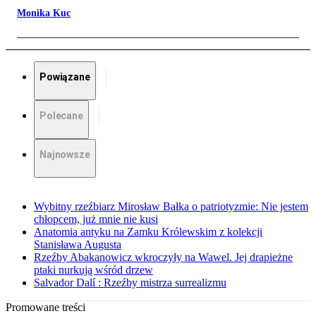
Monika Kuc
Powiązane
Polecane
Najnowsze
Wybitny rzeźbiarz Mirosław Bałka o patriotyzmie: Nie jestem
chłopcem, już mnie nie kusi
Anatomia antyku na Zamku Królewskim z kolekcji
Stanisława Augusta
Rzeźby Abakanowicz wkroczyły na Wawel. Jej drapieżne
ptaki nurkują wśród drzew
Salvador Dalí : Rzeźby mistrza surrealizmu
Promowane treści