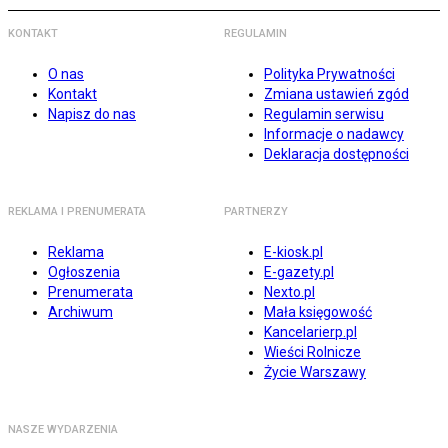
KONTAKT
REGULAMIN
O nas
Polityka Prywatności
Kontakt
Zmiana ustawień zgód
Napisz do nas
Regulamin serwisu
Informacje o nadawcy
Deklaracja dostępności
REKLAMA I PRENUMERATA
PARTNERZY
Reklama
E-kiosk.pl
Ogłoszenia
E-gazety.pl
Prenumerata
Nexto.pl
Archiwum
Mała księgowość
Kancelarierp.pl
Wieści Rolnicze
Życie Warszawy
NASZE WYDARZENIA