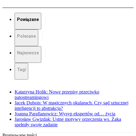
Powiązane
Polecane
Najnowsze
Tagi
Katarzyna Holik: Nowe przepisy przeciwko
patostreamingowi
Jacek Dubois: W magicznych okularach. Czy sąd sztucznej
inteligencji to abstrakcja?
Joanna Parafianowicz: Wysyp ekspertów od… życia
Jarosław Gwizdak: Ustne motywy orzeczenia ws. Żaka
spełniły swoje zadanie
Promowane treści