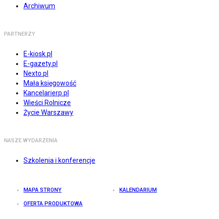
Archiwum
PARTNERZY
E-kiosk.pl
E-gazety.pl
Nexto.pl
Mała księgowość
Kancelarierp.pl
Wieści Rolnicze
Życie Warszawy
NASZE WYDARZENIA
Szkolenia i konferencje
MAPA STRONY
KALENDARIUM
OFERTA PRODUKTOWA