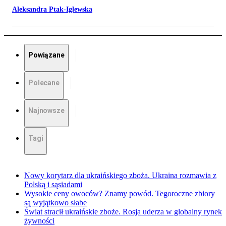
Aleksandra Ptak-Iglewska
Powiązane
Polecane
Najnowsze
Tagi
Nowy korytarz dla ukraińskiego zboża. Ukraina rozmawia z
Polską i sąsiadami
Wysokie ceny owoców? Znamy powód. Tegoroczne zbiory
są wyjątkowo słabe
Świat stracił ukraińskie zboże. Rosja uderza w globalny rynek
żywności