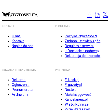
KONTAKT
REGULAMIN
O nas
Polityka Prywatności
Kontakt
Zmiana ustawień zgód
Napisz do nas
Regulamin serwisu
Informacje o nadawcy
Deklaracja dostępności
REKLAMA I PRENUMERATA
PARTNERZY
Reklama
E-kiosk.pl
Ogłoszenia
E-gazety.pl
Prenumerata
Nexto.pl
Archiwum
Mała księgowość
Kancelarierp.pl
Wieści Rolnicze
Życie Warszawy