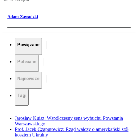
Foto: W Sieci Opinii
Adam Zawadzki
Powiązane
Polecane
Najnowsze
Tagi
Jarosław Kuisz: Współczesny sens wybuchu Powstania
Warszawskiego
Prof. Jacek Czaputowicz: Rząd walczy o amerykański stół
kosztem Ukrainy