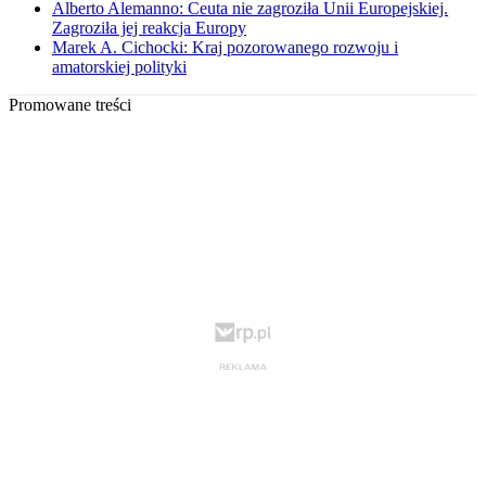
Alberto Alemanno: Ceuta nie zagroziła Unii Europejskiej.
Zagroziła jej reakcja Europy
Marek A. Cichocki: Kraj pozorowanego rozwoju i
amatorskiej polityki
Promowane treści