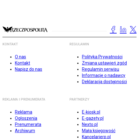
KONTAKT
REGULAMIN
O nas
Polityka Prywatności
Kontakt
Zmiana ustawień zgód
Napisz do nas
Regulamin serwisu
Informacje o nadawcy
Deklaracja dostępności
REKLAMA I PRENUMERATA
PARTNERZY
Reklama
E-kiosk.pl
Ogłoszenia
E-gazety.pl
Prenumerata
Nexto.pl
Archiwum
Mała księgowość
Kancelarierp.pl