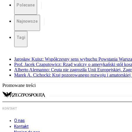
Polecane
Najnowsze
Tagi
Jarosław Kuisz: Współczesny sens wybuchu Powstania Warsz
Prof. Jacek Czaputowicz: Rząd walczy o amerykański stół kos
Alberto Alemanno: Ceuta nie zagroziła Unii Europejskiej. Zagro
Marek A. Cichocki: Kraj pozorowanego rozwoju i amatorskiej 
Promowane treści
KONTAKT
O nas
Kontakt