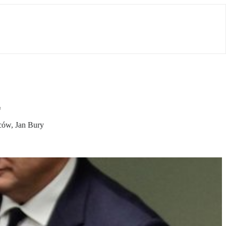
L
wców, Jan Bury