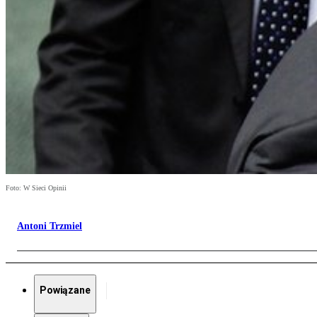
Foto: W Sieci Opinii
Antoni Trzmiel
Powiązane