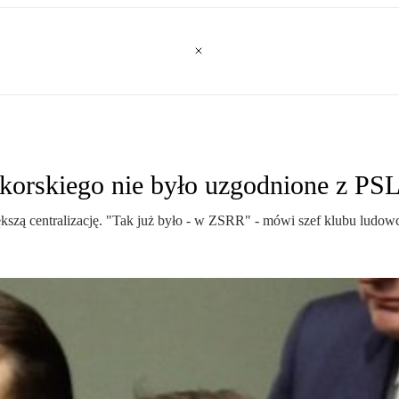
ikorskiego nie było uzgodnione z PS
iększą centralizację. "Tak już było - w ZSRR" - mówi szef klubu ludo