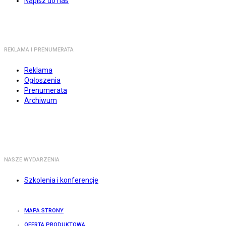
Napisz do nas
REKLAMA I PRENUMERATA
Reklama
Ogłoszenia
Prenumerata
Archiwum
NASZE WYDARZENIA
Szkolenia i konferencje
MAPA STRONY
OFERTA PRODUKTOWA