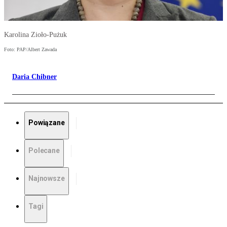
Karolina Zioło-Pużuk
Foto: PAP/Albert Zawada
Daria Chibner
Powiązane
Polecane
Najnowsze
Tagi