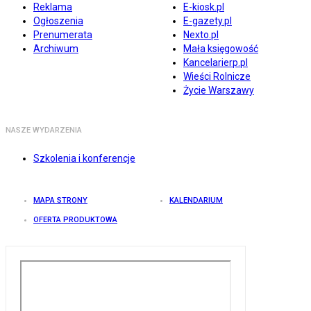
Reklama
E-kiosk.pl
Ogłoszenia
E-gazety.pl
Prenumerata
Nexto.pl
Archiwum
Mała księgowość
Kancelarierp.pl
Wieści Rolnicze
Życie Warszawy
NASZE WYDARZENIA
Szkolenia i konferencje
MAPA STRONY
KALENDARIUM
OFERTA PRODUKTOWA