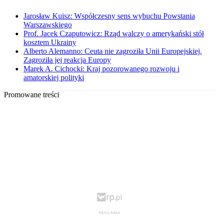
Jarosław Kuisz: Współczesny sens wybuchu Powstania
Warszawskiego
Prof. Jacek Czaputowicz: Rząd walczy o amerykański stół
kosztem Ukrainy
Alberto Alemanno: Ceuta nie zagroziła Unii Europejskiej.
Zagroziła jej reakcja Europy
Marek A. Cichocki: Kraj pozorowanego rozwoju i
amatorskiej polityki
Promowane treści