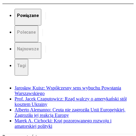
Powiązane
Polecane
Najnowsze
Tagi
Jarosław Kuisz: Współczesny sens wybuchu Powstania
Warszawskiego
Prof. Jacek Czaputowicz: Rząd walczy o amerykański stół
kosztem Ukrainy
Alberto Alemanno: Ceuta nie zagroziła Unii Europejskiej.
Zagroziła jej reakcja Europy
Marek A. Cichocki: Kraj pozorowanego rozwoju i
amatorskiej polityki