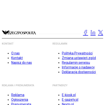
KONTAKT
REGULAMIN
O nas
Polityka Prywatności
Kontakt
Zmiana ustawień zgód
Napisz do nas
Regulamin serwisu
Informacje o nadawcy
Deklaracja dostępności
REKLAMA I PRENUMERATA
PARTNERZY
Reklama
E-kiosk.pl
Ogłoszenia
E-gazety.pl
Prenumerata
Nexto.pl