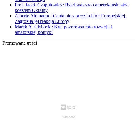
Prof. Jacek Czaputowicz: Rząd walczy o amerykański stół
kosztem Ukrainy
Alberto Alemanno: Ceuta nie zagroziła Unii Europejskiej.
Zagroziła jej reakcja Europy
Marek A. Cichocki: Kraj pozorowanego rozwoju i
amatorskiej polityki
Promowane treści