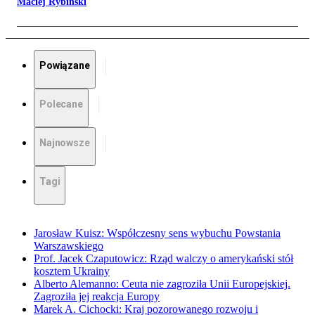
Maciej Rybiński
Powiązane
Polecane
Najnowsze
Tagi
Jarosław Kuisz: Współczesny sens wybuchu Powstania
Warszawskiego
Prof. Jacek Czaputowicz: Rząd walczy o amerykański stół
kosztem Ukrainy
Alberto Alemanno: Ceuta nie zagroziła Unii Europejskiej.
Zagroziła jej reakcja Europy
Marek A. Cichocki: Kraj pozorowanego rozwoju i