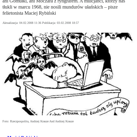
ani Gomułki, ani Moczara z ryngrafem. A milicjanci, którzy nas
tłukli w marcu 1968, nie nosili mundurów ułańskich – pisze
felietonista Maciej Rybiński
Aktualizacja:
04.02.2008 11:36
Publikacja:
03.02.2008 18:57
Foto: Rzeczpospolita, Andrzej Krauze And Andrzej Krauze