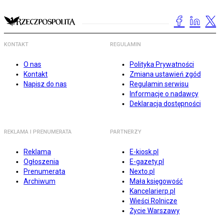
KONTAKT
REGULAMIN
O nas
Polityka Prywatności
Kontakt
Zmiana ustawień zgód
Napisz do nas
Regulamin serwisu
Informacje o nadawcy
Deklaracja dostępności
REKLAMA I PRENUMERATA
PARTNERZY
Reklama
E-kiosk.pl
Ogłoszenia
E-gazety.pl
Prenumerata
Nexto.pl
Archiwum
Mała księgowość
Kancelarierp.pl
Wieści Rolnicze
Życie Warszawy