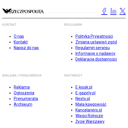
KONTAKT
REGULAMIN
O nas
Polityka Prywatności
Kontakt
Zmiana ustawień zgód
Napisz do nas
Regulamin serwisu
Informacje o nadawcy
Deklaracja dostępności
REKLAMA I PRENUMERATA
PARTNERZY
Reklama
E-kiosk.pl
Ogłoszenia
E-gazety.pl
Prenumerata
Nexto.pl
Archiwum
Mała księgowość
Kancelarierp.pl
Wieści Rolnicze
Życie Warszawy