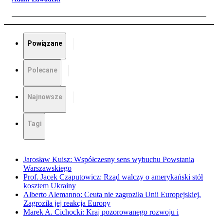
Powiązane
Polecane
Najnowsze
Tagi
Jarosław Kuisz: Współczesny sens wybuchu Powstania
Warszawskiego
Prof. Jacek Czaputowicz: Rząd walczy o amerykański stół
kosztem Ukrainy
Alberto Alemanno: Ceuta nie zagroziła Unii Europejskiej.
Zagroziła jej reakcja Europy
Marek A. Cichocki: Kraj pozorowanego rozwoju i