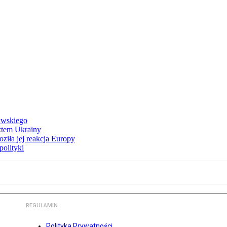
awskiego
ztem Ukrainy
ziła jej reakcja Europy
polityki
REGULAMIN
Polityka Prywatności