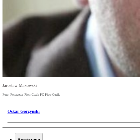
Jarosław Makowski
Foto: Fotorzepa, Piotr Guzik PG Piotr Guzik
Oskar Górzyński
Powiązane