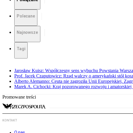
Polecane
Najnowsze
Tagi
Jarosław Kuisz: Współczesny sens wybuchu Powstania Warsz
Prof. Jacek Czaputowicz: Rząd walczy o amerykański stół kos
Alberto Alemanno: Ceuta nie zagroziła Unii Europejskiej. Zagro
Marek A. Cichocki: Kraj pozorowanego rozwoju i amatorskiej 
Promowane treści
KONTAKT
O nas