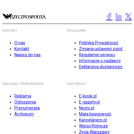
KONTAKT
REGULAMIN
O nas
Polityka Prywatności
Kontakt
Zmiana ustawień zgód
Napisz do nas
Regulamin serwisu
Informacje o nadawcy
Deklaracja dostępności
REKLAMA I PRENUMERATA
PARTNERZY
Reklama
E-kiosk.pl
Ogłoszenia
E-gazety.pl
Prenumerata
Nexto.pl
Archiwum
Mała księgowość
Kancelarierp.pl
Wieści Rolnicze
Życie Warszawy