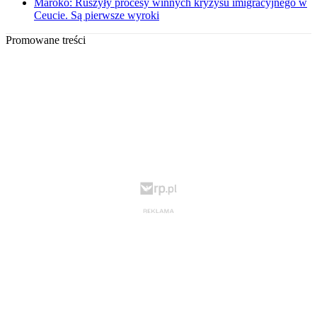
Maroko: Ruszyły procesy winnych kryzysu imigracyjnego w
Ceucie. Są pierwsze wyroki
Promowane treści