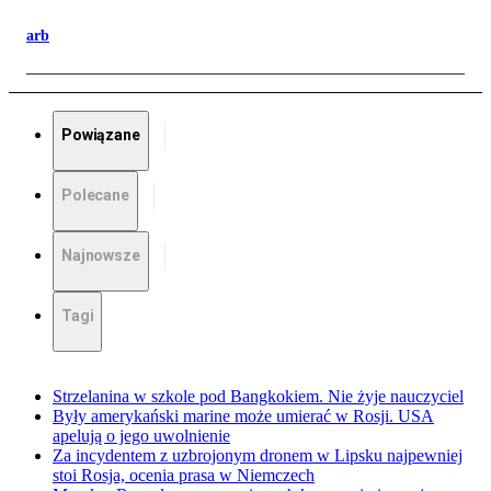
arb
Powiązane
Polecane
Najnowsze
Tagi
Strzelanina w szkole pod Bangkokiem. Nie żyje nauczyciel
Były amerykański marine może umierać w Rosji. USA
apelują o jego uwolnienie
Za incydentem z uzbrojonym dronem w Lipsku najpewniej
stoi Rosja, ocenia prasa w Niemczech