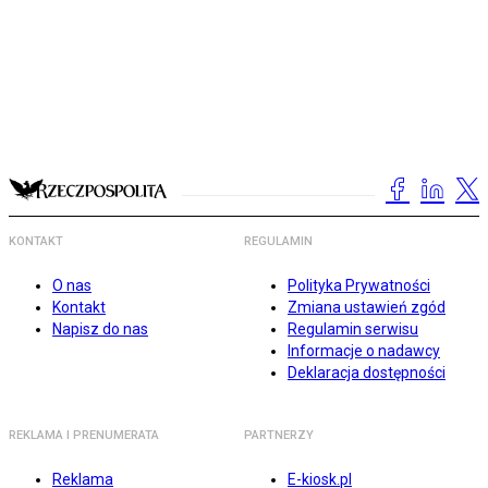
KONTAKT
REGULAMIN
O nas
Polityka Prywatności
Kontakt
Zmiana ustawień zgód
Napisz do nas
Regulamin serwisu
Informacje o nadawcy
Deklaracja dostępności
REKLAMA I PRENUMERATA
PARTNERZY
Reklama
E-kiosk.pl