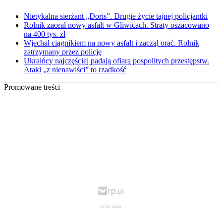
Nietykalna sierżant „Doris”. Drugie życie tajnej policjantki
Rolnik zaorał nowy asfalt w Gliwicach. Straty oszacowano
na 400 tys. zł
Wjechał ciągnikiem na nowy asfalt i zaczął orać. Rolnik
zatrzymany przez policję
Ukraińcy najczęściej padają ofiarą pospolitych przestępstw.
Ataki „z nienawiści” to rzadkość
Promowane treści