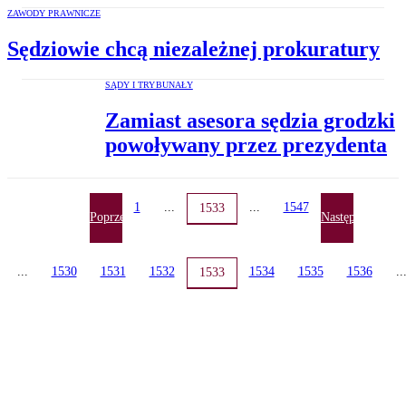
ZAWODY PRAWNICZE
Sędziowie chcą niezależnej prokuratury
SĄDY I TRYBUNAŁY
Zamiast asesora sędzia grodzki
powoływany przez prezydenta
1
...
...
1547
1533
Poprzednia
Następna
...
1530
1531
1532
1534
1535
1536
..
1533