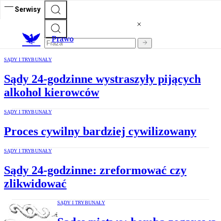
Serwisy
Prawo
SĄDY I TRYBUNAŁY
Sądy 24-godzinne wystraszyły pijących
alkohol kierowców
SĄDY I TRYBUNAŁY
Proces cywilny bardziej cywilizowany
SĄDY I TRYBUNAŁY
Sądy 24-godzinne: zreformować czy
zlikwidować
SĄDY I TRYBUNAŁY