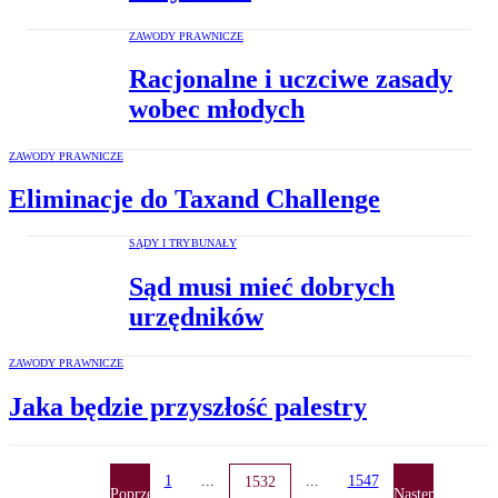
ZAWODY PRAWNICZE
Racjonalne i uczciwe zasady
wobec młodych
ZAWODY PRAWNICZE
Eliminacje do Taxand Challenge
SĄDY I TRYBUNAŁY
Sąd musi mieć dobrych
urzędników
ZAWODY PRAWNICZE
Jaka będzie przyszłość palestry
1
...
...
1547
1532
Poprzednia
Następna