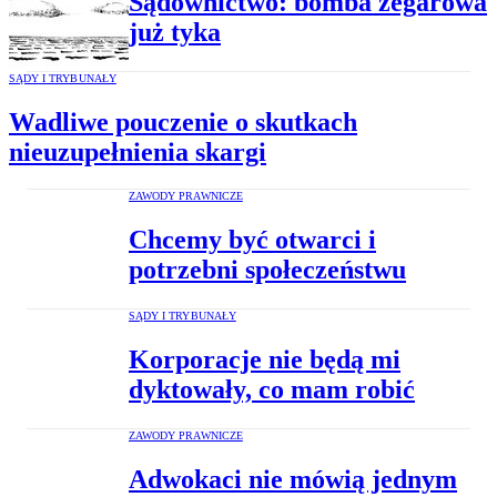
Sądownictwo: bomba zegarowa
już tyka
SĄDY I TRYBUNAŁY
Wadliwe pouczenie o skutkach
nieuzupełnienia skargi
ZAWODY PRAWNICZE
Chcemy być otwarci i
potrzebni społeczeństwu
SĄDY I TRYBUNAŁY
Korporacje nie będą mi
dyktowały, co mam robić
ZAWODY PRAWNICZE
Adwokaci nie mówią jednym