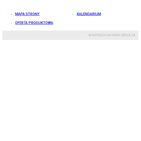
MAPA STRONY
KALENDARIUM
OFERTA PRODUKTOWA
© COPYRIGHT BY GREMI MEDIA SA