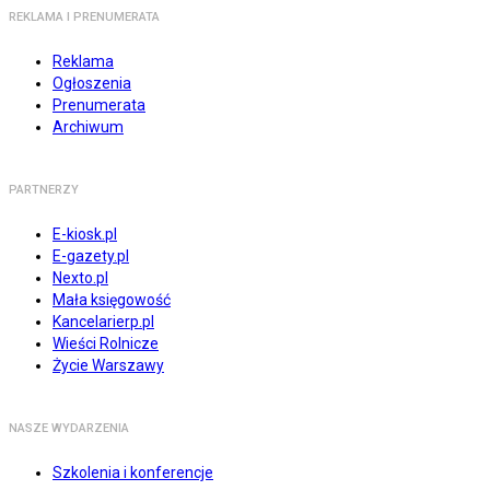
REKLAMA I PRENUMERATA
Reklama
Ogłoszenia
Prenumerata
Archiwum
PARTNERZY
E-kiosk.pl
E-gazety.pl
Nexto.pl
Mała księgowość
Kancelarierp.pl
Wieści Rolnicze
Życie Warszawy
NASZE WYDARZENIA
Szkolenia i konferencje