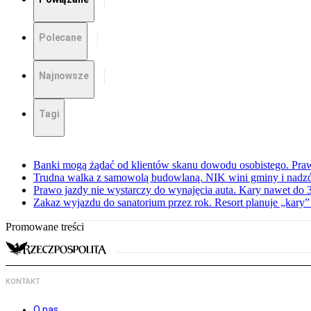
Polecane
Najnowsze
Tagi
Banki mogą żądać od klientów skanu dowodu osobistego. Praw
Trudna walka z samowolą budowlaną. NIK wini gminy i nadzór
Prawo jazdy nie wystarczy do wynajęcia auta. Kary nawet do 30
Zakaz wyjazdu do sanatorium przez rok. Resort planuje „kary”
Promowane treści
KONTAKT
O nas