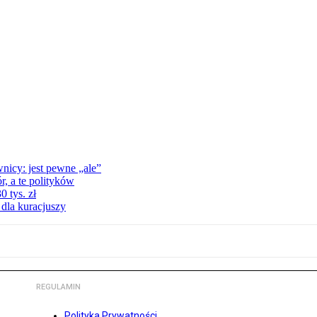
nicy: jest pewne „ale”
, a te polityków
 tys. zł
 dla kuracjuszy
REGULAMIN
Polityka Prywatności