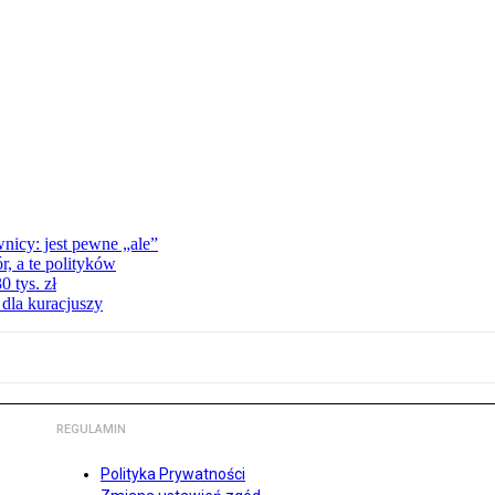
nicy: jest pewne „ale”
, a te polityków
 tys. zł
 dla kuracjuszy
REGULAMIN
Polityka Prywatności