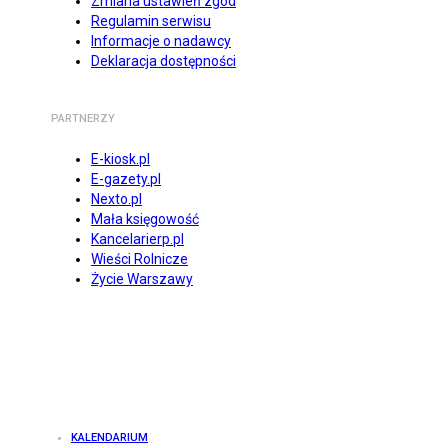
Zmiana ustawień zgód
Regulamin serwisu
Informacje o nadawcy
Deklaracja dostępności
PARTNERZY
E-kiosk.pl
E-gazety.pl
Nexto.pl
Mała księgowość
Kancelarierp.pl
Wieści Rolnicze
Życie Warszawy
KALENDARIUM