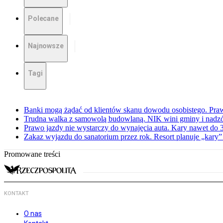
Polecane
Najnowsze
Tagi
Banki mogą żądać od klientów skanu dowodu osobistego. Praw
Trudna walka z samowolą budowlaną. NIK wini gminy i nadzór
Prawo jazdy nie wystarczy do wynajęcia auta. Kary nawet do 30
Zakaz wyjazdu do sanatorium przez rok. Resort planuje „kary”
Promowane treści
KONTAKT
O nas