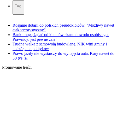
Tagi
Rosjanie dotarli do polskich pseudokibiców. "Możliwy nawet
atak terrorystyczny"
Banki mogą żądać od klientów skanu dowodu osobistego.
Prawnicy: jest pewne „ale”
Trudna walka z samowolą budowlaną. NIK wini gminy i
nadzór, a te polityków
Prawo jazdy nie wystarczy do wynajęcia auta. Kary nawet do
30 tys. zł
Promowane treści