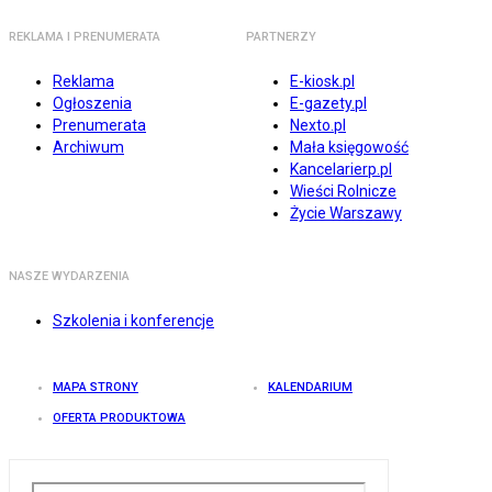
REKLAMA I PRENUMERATA
PARTNERZY
Reklama
E-kiosk.pl
Ogłoszenia
E-gazety.pl
Prenumerata
Nexto.pl
Archiwum
Mała księgowość
Kancelarierp.pl
Wieści Rolnicze
Życie Warszawy
NASZE WYDARZENIA
Szkolenia i konferencje
MAPA STRONY
KALENDARIUM
OFERTA PRODUKTOWA