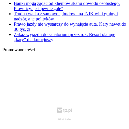
Banki mogą żądać od klientów skanu dowodu osobistego.
Prawnicy: jest pewne „ale”
Trudna walka z samowolą budowlaną. NIK wini gminy i
nadzór, a te polityków
Prawo jazdy nie wystarczy do wynajęcia auta. Kary nawet do
30 tys. zł
Zakaz wyjazdu do sanatorium przez rok. Resort planuje
„kary” dla kuracjuszy
Promowane treści