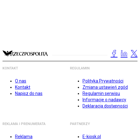
KONTAKT
REGULAMIN
O nas
Polityka Prywatności
Kontakt
Zmiana ustawień zgód
Napisz do nas
Regulamin serwisu
Informacje o nadawcy
Deklaracja dostępności
REKLAMA I PRENUMERATA
PARTNERZY
Reklama
E-kiosk.pl