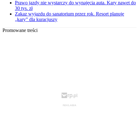
Prawo jazdy nie wystarczy do wynajęcia auta. Kary nawet do
30 tys. zł
Zakaz wyjazdu do sanatorium przez rok. Resort planuje
„kary” dla kuracjuszy
Promowane treści