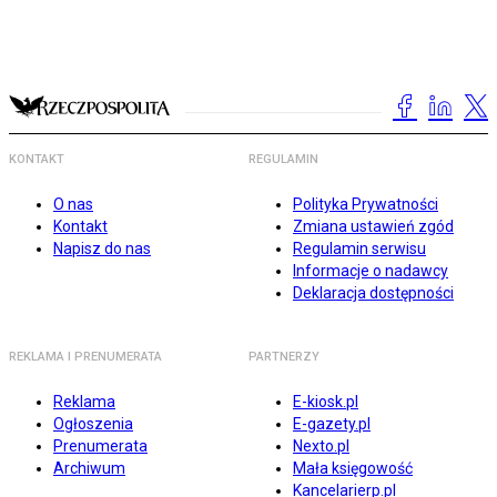
KONTAKT
REGULAMIN
O nas
Polityka Prywatności
Kontakt
Zmiana ustawień zgód
Napisz do nas
Regulamin serwisu
Informacje o nadawcy
Deklaracja dostępności
REKLAMA I PRENUMERATA
PARTNERZY
Reklama
E-kiosk.pl
Ogłoszenia
E-gazety.pl
Prenumerata
Nexto.pl
Archiwum
Mała księgowość
Kancelarierp.pl