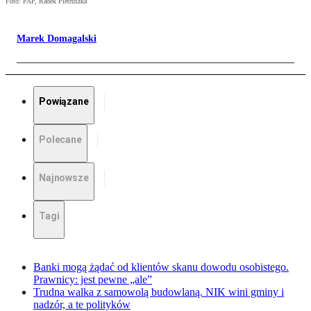
Foto: PAP, Radek Pietruszka
Marek Domagalski
Powiązane
Polecane
Najnowsze
Tagi
Banki mogą żądać od klientów skanu dowodu osobistego.
Prawnicy: jest pewne „ale”
Trudna walka z samowolą budowlaną. NIK wini gminy i
nadzór, a te polityków