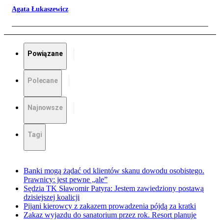
Agata Łukaszewicz
Powiązane
Polecane
Najnowsze
Tagi
Banki mogą żądać od klientów skanu dowodu osobistego.
Prawnicy: jest pewne „ale”
Sędzia TK Sławomir Patyra: Jestem zawiedziony postawą
dzisiejszej koalicji
Pijani kierowcy z zakazem prowadzenia pójdą za kratki
Zakaz wyjazdu do sanatorium przez rok. Resort planuje