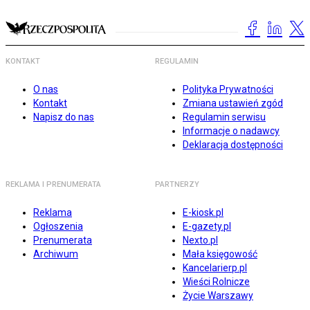
KONTAKT
REGULAMIN
O nas
Polityka Prywatności
Kontakt
Zmiana ustawień zgód
Napisz do nas
Regulamin serwisu
Informacje o nadawcy
Deklaracja dostępności
REKLAMA I PRENUMERATA
PARTNERZY
Reklama
E-kiosk.pl
Ogłoszenia
E-gazety.pl
Prenumerata
Nexto.pl
Archiwum
Mała księgowość
Kancelarierp.pl
Wieści Rolnicze
Życie Warszawy