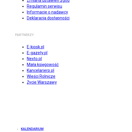
Zmiana ustawień zgód
Regulamin serwisu
Informacje o nadawcy
Deklaracja dostępności
PARTNERZY
E-kiosk.pl
E-gazety.pl
Nexto.pl
Mała księgowość
Kancelarierp.pl
Wieści Rolnicze
Życie Warszawy
KALENDARIUM