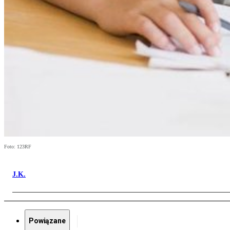
Foto: 123RF
J.K.
Powiązane