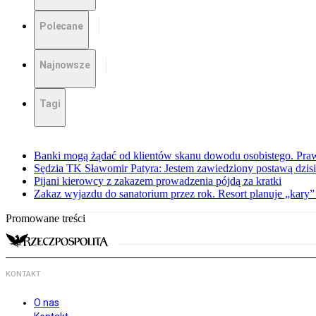
Polecane
Najnowsze
Tagi
Banki mogą żądać od klientów skanu dowodu osobistego. Praw
Sędzia TK Sławomir Patyra: Jestem zawiedziony postawą dzisiej
Pijani kierowcy z zakazem prowadzenia pójdą za kratki
Zakaz wyjazdu do sanatorium przez rok. Resort planuje „kary”
Promowane treści
KONTAKT
O nas