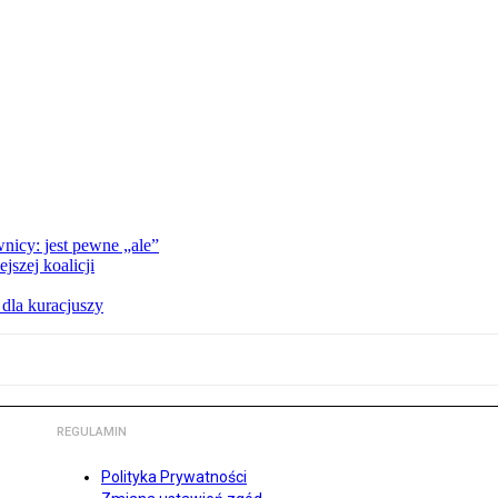
nicy: jest pewne „ale”
szej koalicji
 dla kuracjuszy
REGULAMIN
Polityka Prywatności