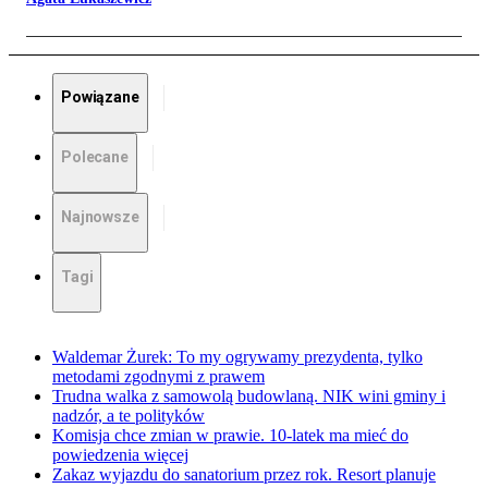
Powiązane
Polecane
Najnowsze
Tagi
Waldemar Żurek: To my ogrywamy prezydenta, tylko
metodami zgodnymi z prawem
Trudna walka z samowolą budowlaną. NIK wini gminy i
nadzór, a te polityków
Komisja chce zmian w prawie. 10-latek ma mieć do
powiedzenia więcej
Zakaz wyjazdu do sanatorium przez rok. Resort planuje