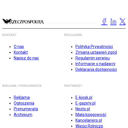
KONTAKT
REGULAMIN
O nas
Polityka Prywatności
Kontakt
Zmiana ustawień zgód
Napisz do nas
Regulamin serwisu
Informacje o nadawcy
Deklaracja dostępności
REKLAMA I PRENUMERATA
PARTNERZY
Reklama
E-kiosk.pl
Ogłoszenia
E-gazety.pl
Prenumerata
Nexto.pl
Archiwum
Mała księgowość
Kancelarierp.pl
Wieści Rolnicze