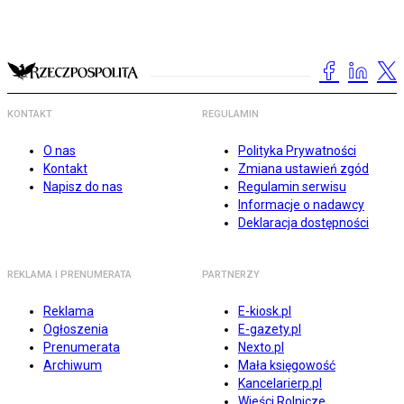
KONTAKT
REGULAMIN
O nas
Polityka Prywatności
Kontakt
Zmiana ustawień zgód
Napisz do nas
Regulamin serwisu
Informacje o nadawcy
Deklaracja dostępności
REKLAMA I PRENUMERATA
PARTNERZY
Reklama
E-kiosk.pl
Ogłoszenia
E-gazety.pl
Prenumerata
Nexto.pl
Archiwum
Mała księgowość
Kancelarierp.pl
Wieści Rolnicze