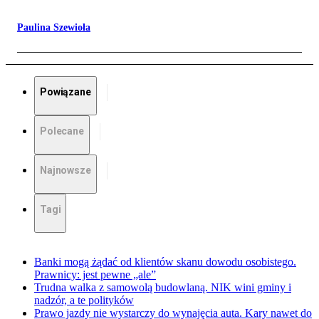
Paulina Szewioła
Powiązane
Polecane
Najnowsze
Tagi
Banki mogą żądać od klientów skanu dowodu osobistego.
Prawnicy: jest pewne „ale”
Trudna walka z samowolą budowlaną. NIK wini gminy i
nadzór, a te polityków
Prawo jazdy nie wystarczy do wynajęcia auta. Kary nawet do