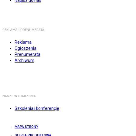
Napisz do nas
REKLAMA I PRENUMERATA
Reklama
Ogłoszenia
Prenumerata
Archiwum
NASZE WYDARZENIA
Szkolenia i konferencje
MAPA STRONY
OFERTA PRODUKTOWA