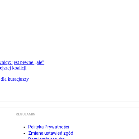
nicy: jest pewne „ale”
szej koalicji
 dla kuracjuszy
REGULAMIN
Polityka Prywatności
Zmiana ustawień zgód