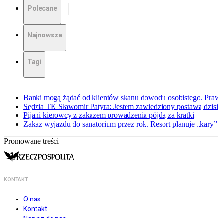
Polecane
Najnowsze
Tagi
Banki mogą żądać od klientów skanu dowodu osobistego. Praw
Sędzia TK Sławomir Patyra: Jestem zawiedziony postawą dzisiej
Pijani kierowcy z zakazem prowadzenia pójdą za kratki
Zakaz wyjazdu do sanatorium przez rok. Resort planuje „kary”
Promowane treści
KONTAKT
O nas
Kontakt