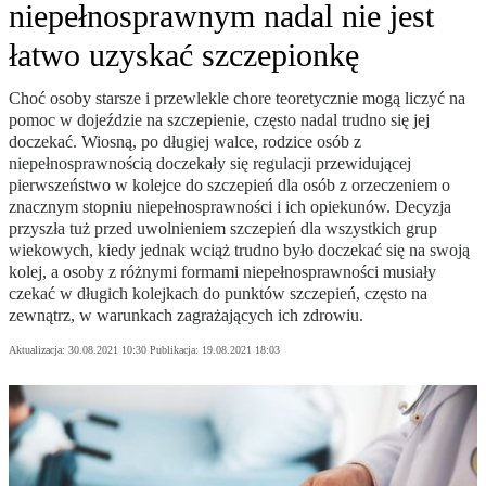
niepełnosprawnym nadal nie jest
łatwo uzyskać szczepionkę
Choć osoby starsze i przewlekle chore teoretycznie mogą liczyć na
pomoc w dojeździe na szczepienie, często nadal trudno się jej
doczekać. Wiosną, po długiej walce, rodzice osób z
niepełnosprawnością doczekały się regulacji przewidującej
pierwszeństwo w kolejce do szczepień dla osób z orzeczeniem o
znacznym stopniu niepełnosprawności i ich opiekunów. Decyzja
przyszła tuż przed uwolnieniem szczepień dla wszystkich grup
wiekowych, kiedy jednak wciąż trudno było doczekać się na swoją
kolej, a osoby z różnymi formami niepełnosprawności musiały
czekać w długich kolejkach do punktów szczepień, często na
zewnątrz, w warunkach zagrażających ich zdrowiu.
Aktualizacja:
30.08.2021 10:30
Publikacja:
19.08.2021 18:03