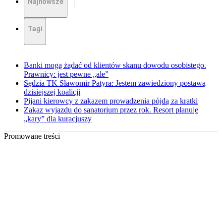
Najnowsze
Tagi
Banki mogą żądać od klientów skanu dowodu osobistego.
Prawnicy: jest pewne „ale”
Sędzia TK Sławomir Patyra: Jestem zawiedziony postawą
dzisiejszej koalicji
Pijani kierowcy z zakazem prowadzenia pójdą za kratki
Zakaz wyjazdu do sanatorium przez rok. Resort planuje
„kary” dla kuracjuszy
Promowane treści