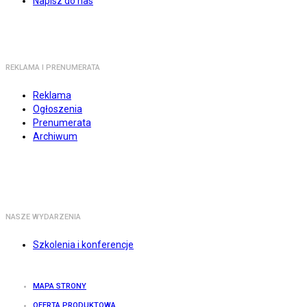
Napisz do nas
REKLAMA I PRENUMERATA
Reklama
Ogłoszenia
Prenumerata
Archiwum
NASZE WYDARZENIA
Szkolenia i konferencje
MAPA STRONY
OFERTA PRODUKTOWA