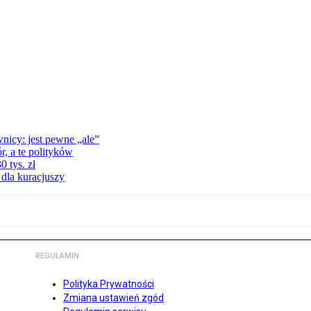
nicy: jest pewne „ale”
, a te polityków
 tys. zł
 dla kuracjuszy
REGULAMIN
Polityka Prywatności
Zmiana ustawień zgód