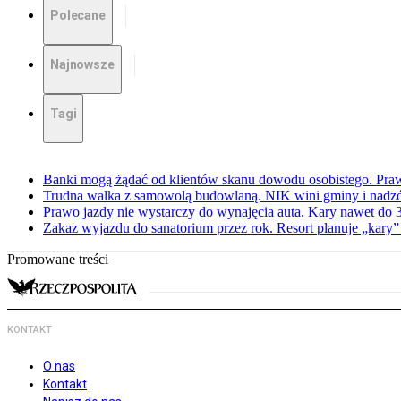
Polecane
Najnowsze
Tagi
Banki mogą żądać od klientów skanu dowodu osobistego. Praw
Trudna walka z samowolą budowlaną. NIK wini gminy i nadzór
Prawo jazdy nie wystarczy do wynajęcia auta. Kary nawet do 30
Zakaz wyjazdu do sanatorium przez rok. Resort planuje „kary”
Promowane treści
KONTAKT
O nas
Kontakt