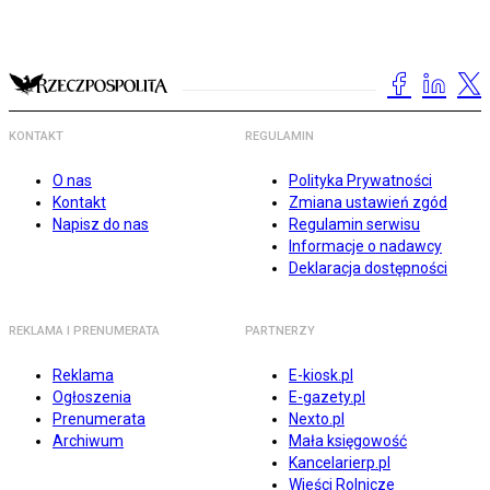
KONTAKT
REGULAMIN
O nas
Polityka Prywatności
Kontakt
Zmiana ustawień zgód
Napisz do nas
Regulamin serwisu
Informacje o nadawcy
Deklaracja dostępności
REKLAMA I PRENUMERATA
PARTNERZY
Reklama
E-kiosk.pl
Ogłoszenia
E-gazety.pl
Prenumerata
Nexto.pl
Archiwum
Mała księgowość
Kancelarierp.pl
Wieści Rolnicze