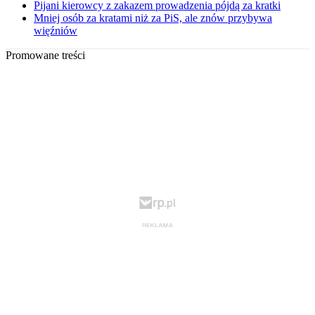
Pijani kierowcy z zakazem prowadzenia pójdą za kratki
Mniej osób za kratami niż za PiS, ale znów przybywa
więźniów
Promowane treści