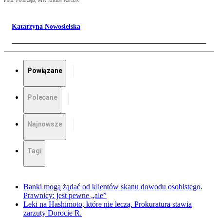
Foto: Fotorzepa, MW Michał Walczak
Katarzyna Nowosielska
Powiązane
Polecane
Najnowsze
Tagi
Banki mogą żądać od klientów skanu dowodu osobistego.
Prawnicy: jest pewne „ale”
Leki na Hashimoto, które nie leczą. Prokuratura stawia
zarzuty Dorocie R.