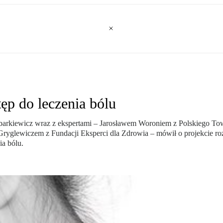
ęp do leczenia bólu
mbarkiewicz wraz z ekspertami – Jarosławem Woroniem z Polskiego 
yglewiczem z Fundacji Eksperci dla Zdrowia – mówił o projekcie roz
ia bólu.