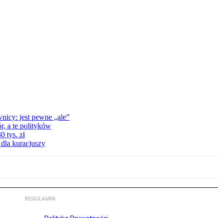
nicy: jest pewne „ale”
, a te polityków
 tys. zł
 dla kuracjuszy
REGULAMIN