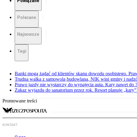
Powiązane
Polecane
Najnowsze
Tagi
Banki mogą żądać od klientów skanu dowodu osobistego. Praw
Trudna walka z samowolą budowlaną. NIK wini gminy i nadzór
Prawo jazdy nie wystarczy do wynajęcia auta. Kary nawet do 30
Zakaz wyjazdu do sanatorium przez rok. Resort planuje „kary”
Promowane treści
KONTAKT