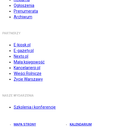
Ogłoszenia
Prenumerata
Archiwum
PARTNERZY
E-kiosk.pl
E-gazety.pl
Nexto.pl
Mała księgowość
Kancelarierp.pl
Wieści Rolnicze
Życie Warszawy
NASZE WYDARZENIA
Szkolenia i konferencje
MAPA STRONY
KALENDARIUM