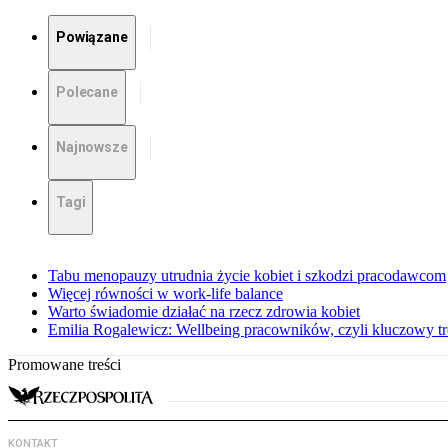
Powiązane
Polecane
Najnowsze
Tagi
Tabu menopauzy utrudnia życie kobiet i szkodzi pracodawcom
Więcej równości w work-life balance
Warto świadomie działać na rzecz zdrowia kobiet
Emilia Rogalewicz: Wellbeing pracowników, czyli kluczowy t
Promowane treści
KONTAKT