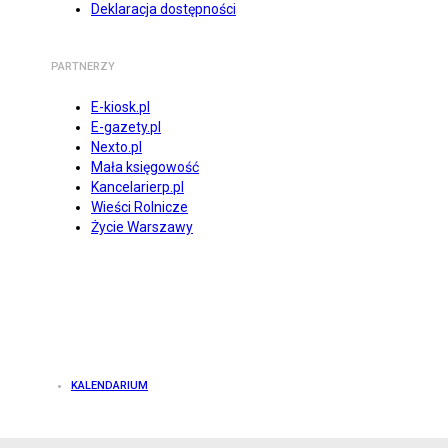
Deklaracja dostępności
PARTNERZY
E-kiosk.pl
E-gazety.pl
Nexto.pl
Mała księgowość
Kancelarierp.pl
Wieści Rolnicze
Życie Warszawy
KALENDARIUM