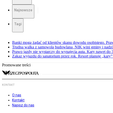
Najnowsze
Tagi
Banki mogą żądać od klientów skanu dowodu osobistego. Praw
Trudna walka z samowolą budowlaną. NIK wini gminy i nadzór
Prawo jazdy nie wystarczy do wynajęcia auta. Kary nawet do 30
Zakaz wyjazdu do sanatorium przez rok. Resort planuje „kary”
Promowane treści
KONTAKT
O nas
Kontakt
Napisz do nas