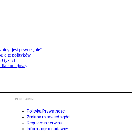
nicy: jest pewne „ale”
, a te polityków
 tys. zł
 dla kuracjuszy
REGULAMIN
Polityka Prywatności
Zmiana ustawień zgód
Regulamin serwisu
Informacje o nadawcy