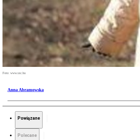
Foto: www.sxc.hu
Anna Abramowska
Powiązane
Polecane