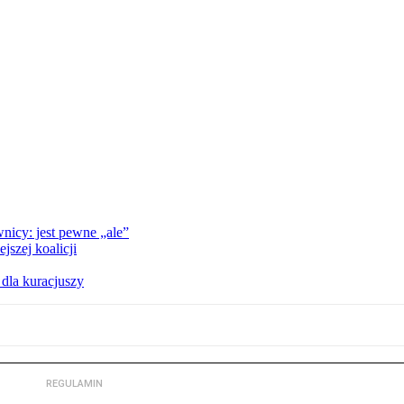
nicy: jest pewne „ale”
szej koalicji
 dla kuracjuszy
REGULAMIN