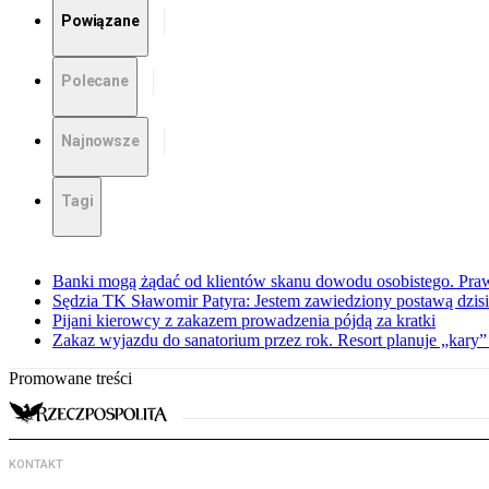
Powiązane
Polecane
Najnowsze
Tagi
Banki mogą żądać od klientów skanu dowodu osobistego. Praw
Sędzia TK Sławomir Patyra: Jestem zawiedziony postawą dzisiej
Pijani kierowcy z zakazem prowadzenia pójdą za kratki
Zakaz wyjazdu do sanatorium przez rok. Resort planuje „kary”
Promowane treści
KONTAKT