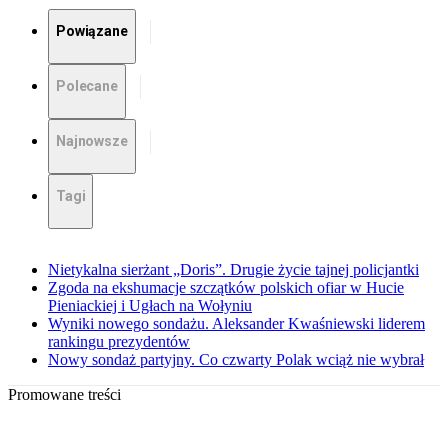
Powiązane
Polecane
Najnowsze
Tagi
Nietykalna sierżant „Doris”. Drugie życie tajnej policjantki
Zgoda na ekshumacje szczątków polskich ofiar w Hucie
Pieniackiej i Ugłach na Wołyniu
Wyniki nowego sondażu. Aleksander Kwaśniewski liderem
rankingu prezydentów
Nowy sondaż partyjny. Co czwarty Polak wciąż nie wybrał
Promowane treści