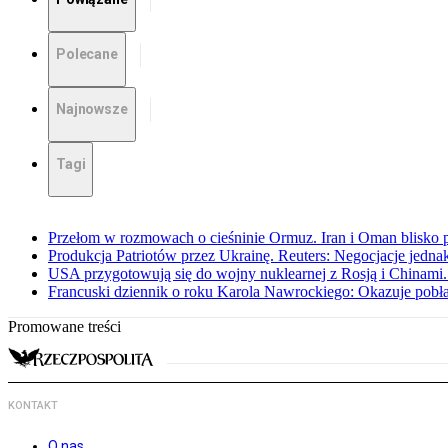
Polecane
Najnowsze
Tagi
Przełom w rozmowach o cieśninie Ormuz. Iran i Oman blisko 
Produkcja Patriotów przez Ukrainę. Reuters: Negocjacje jedna
USA przygotowują się do wojny nuklearnej z Rosją i Chinami
Francuski dziennik o roku Karola Nawrockiego: Okazuje pobła
Promowane treści
KONTAKT
O nas