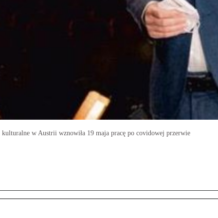
i kulturalne w Austrii wznowiła 19 maja pracę po covidowej przerwie