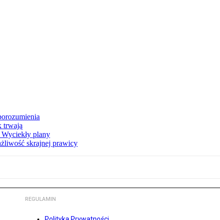
porozumienia
k trwają
. Wyciekły plany
żliwość skrajnej prawicy
REGULAMIN
Polityka Prywatności