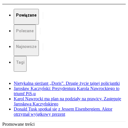
Powiązane
Polecane
Najnowsze
Tagi
Nietykalna sierżant „Doris”. Drugie życie tajnej policjantki
Jarosław Kaczyński: Prezydentura Karola Nawrockiego to
triumf PiS-u
Karol Nawrocki ma plan na podziały na prawicy. Zastępuje
Jarosława Kaczyńskiego
Donald Tusk spotkał się z Jessem Eisenbergiem. Aktor
otrzymał wyjątkowy prezent
Promowane treści