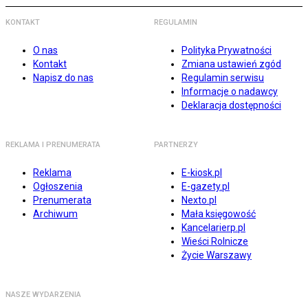
KONTAKT
REGULAMIN
O nas
Polityka Prywatności
Kontakt
Zmiana ustawień zgód
Napisz do nas
Regulamin serwisu
Informacje o nadawcy
Deklaracja dostępności
REKLAMA I PRENUMERATA
PARTNERZY
Reklama
E-kiosk.pl
Ogłoszenia
E-gazety.pl
Prenumerata
Nexto.pl
Archiwum
Mała księgowość
Kancelarierp.pl
Wieści Rolnicze
Życie Warszawy
NASZE WYDARZENIA