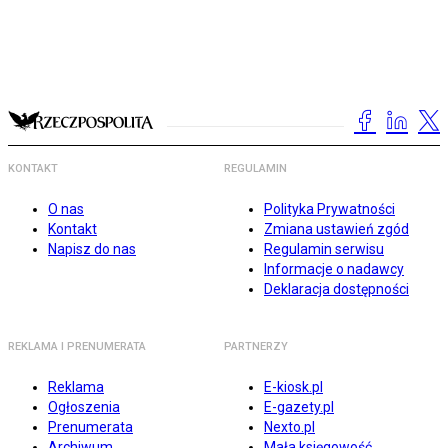
KONTAKT
REGULAMIN
O nas
Polityka Prywatności
Kontakt
Zmiana ustawień zgód
Napisz do nas
Regulamin serwisu
Informacje o nadawcy
Deklaracja dostępności
REKLAMA I PRENUMERATA
PARTNERZY
Reklama
E-kiosk.pl
Ogłoszenia
E-gazety.pl
Prenumerata
Nexto.pl
Archiwum
Mała księgowość