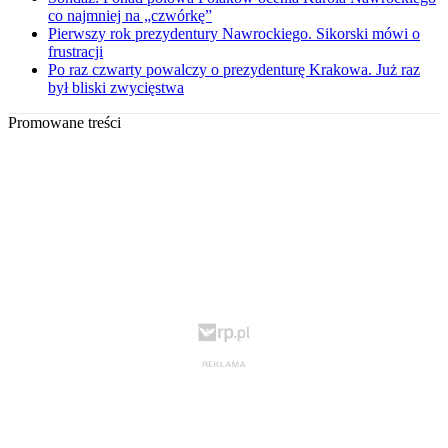
co najmniej na „czwórkę”
Pierwszy rok prezydentury Nawrockiego. Sikorski mówi o
frustracji
Po raz czwarty powalczy o prezydenturę Krakowa. Już raz
był bliski zwycięstwa
Promowane treści