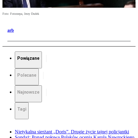
Foto: Fotorzepa, Jerzy Dudek
arb
Powiązane
Polecane
Najnowsze
Tagi
Nietykalna sierżant „Doris”. Drugie życie tajnej policjantki
Sondaż: Ponad połowa Polaków ocenia Karola Nawrockiego