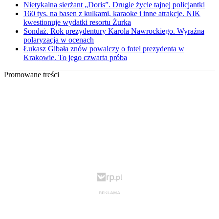
Nietykalna sierżant „Doris”. Drugie życie tajnej policjantki
160 tys. na basen z kulkami, karaoke i inne atrakcje. NIK
kwestionuje wydatki resortu Żurka
Sondaż. Rok prezydentury Karola Nawrockiego. Wyraźna
polaryzacja w ocenach
Łukasz Gibała znów powalczy o fotel prezydenta w
Krakowie. To jego czwarta próba
Promowane treści