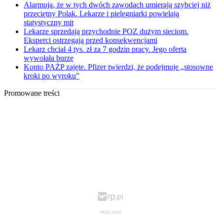
Alarmują, że w tych dwóch zawodach umierają szybciej niż
przeciętny Polak. Lekarze i pielęgniarki powielają
statystyczny mit
Lekarze sprzedają przychodnie POZ dużym sieciom.
Eksperci ostrzegają przed konsekwencjami
Lekarz chciał 4 tys. zł za 7 godzin pracy. Jego oferta
wywołała burzę
Konto PAŻP zajęte. Pfizer twierdzi, że podejmuje „stosowne
kroki po wyroku”
Promowane treści