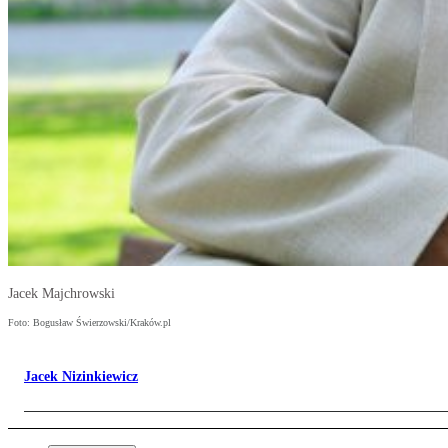
Jacek Majchrowski
Foto: Bogusław Świerzowski/Kraków.pl
Jacek Nizinkiewicz