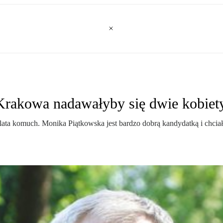
rakowa nadawałyby się dwie kobiety
 lata komuch. Monika Piątkowska jest bardzo dobrą kandydatką i chc