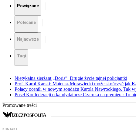
Powiązane
Polecane
Najnowsze
Tagi
Nietykalna sierżant „Doris”. Drugie życie tajnej policjantki
Prof. Karol Karski: Mateusz Morawiecki może skończyć jak K
Polacy ocenili w nowym sondażu Karola Nawrockiego. Tak w
Poseł Konfederacji o kandydaturze Czarnka na premiera: To ni
Promowane treści
KONTAKT