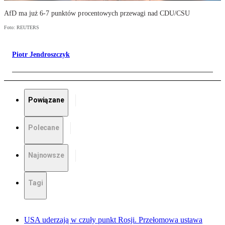
AfD ma już 6-7 punktów procentowych przewagi nad CDU/CSU
Foto: REUTERS
Piotr Jendroszczyk
Powiązane
Polecane
Najnowsze
Tagi
USA uderzają w czuły punkt Rosji. Przełomowa ustawa