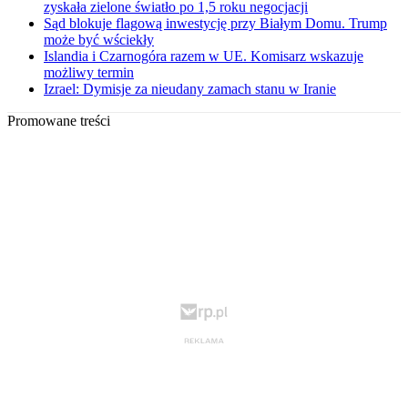
zyskała zielone światło po 1,5 roku negocjacji
Sąd blokuje flagową inwestycję przy Białym Domu. Trump
może być wściekły
Islandia i Czarnogóra razem w UE. Komisarz wskazuje
możliwy termin
Izrael: Dymisje za nieudany zamach stanu w Iranie
Promowane treści