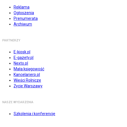
Reklama
Ogłoszenia
Prenumerata
Archiwum
PARTNERZY
E-kiosk.pl
E-gazety.pl
Nexto.pl
Mała księgowość
Kancelarierp.pl
Wieści Rolnicze
Życie Warszawy
NASZE WYDARZENIA
Szkolenia i konferencje