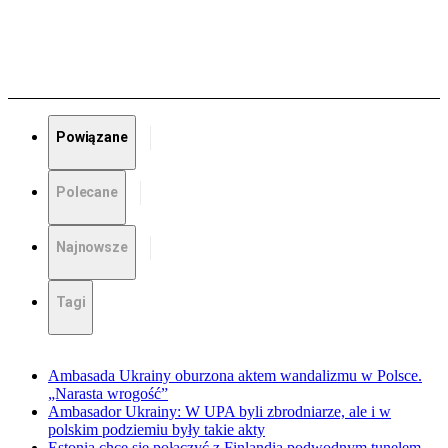
Powiązane
Polecane
Najnowsze
Tagi
Ambasada Ukrainy oburzona aktem wandalizmu w Polsce.
„Narasta wrogość”
Ambasador Ukrainy: W UPA byli zbrodniarze, ale i w
polskim podziemiu były takie akty
Estonia chce się połączyć z Finlandią podwodnym tunelem