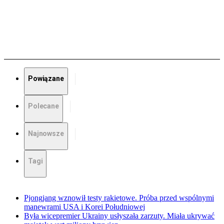
Powiązane
Polecane
Najnowsze
Tagi
Pjongjang wznowił testy rakietowe. Próba przed wspólnymi
manewrami USA i Korei Południowej
Była wicepremier Ukrainy usłyszała zarzuty. Miała ukrywać