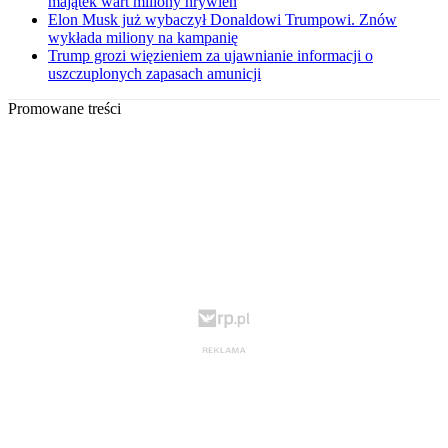
majątek wart miliony hrywien
Elon Musk już wybaczył Donaldowi Trumpowi. Znów
wykłada miliony na kampanię
Trump grozi więzieniem za ujawnianie informacji o
uszczuplonych zapasach amunicji
Promowane treści