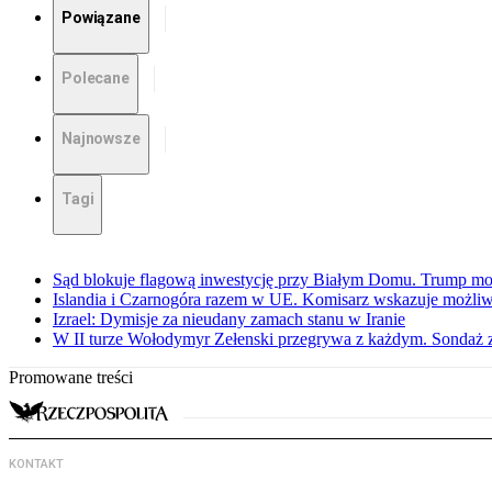
Powiązane
Polecane
Najnowsze
Tagi
Sąd blokuje flagową inwestycję przy Białym Domu. Trump mo
Islandia i Czarnogóra razem w UE. Komisarz wskazuje możliw
Izrael: Dymisje za nieudany zamach stanu w Iranie
W II turze Wołodymyr Zełenski przegrywa z każdym. Sondaż 
Promowane treści
KONTAKT