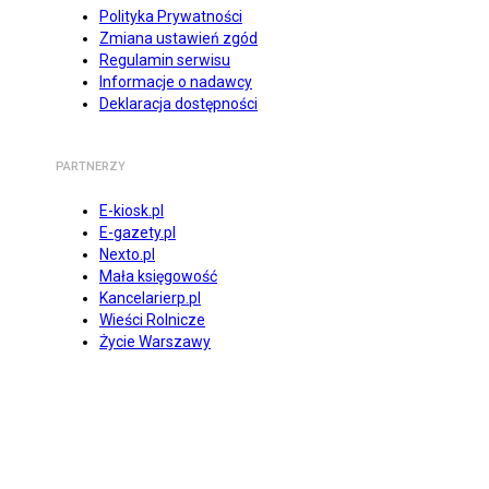
Polityka Prywatności
Zmiana ustawień zgód
Regulamin serwisu
Informacje o nadawcy
Deklaracja dostępności
PARTNERZY
E-kiosk.pl
E-gazety.pl
Nexto.pl
Mała księgowość
Kancelarierp.pl
Wieści Rolnicze
Życie Warszawy