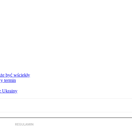
że być wściekły
y termin
z Ukrainy
REGULAMIN