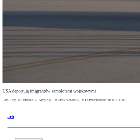
USA deportują imigrantów samolotami wojskowymi
Foto: Dept. of Defense/U.S. Army Sgt. 1st Class Nicholas J. De La Pena/Handout via REUTERS
arb