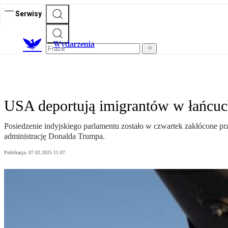
Serwisy
Wydarzenia
USA deportują imigrantów w łańcuc
Posiedzenie indyjskiego parlamentu zostało w czwartek zakłócone prz
administrację Donalda Trumpa.
Publikacja:
07.02.2025 11:07