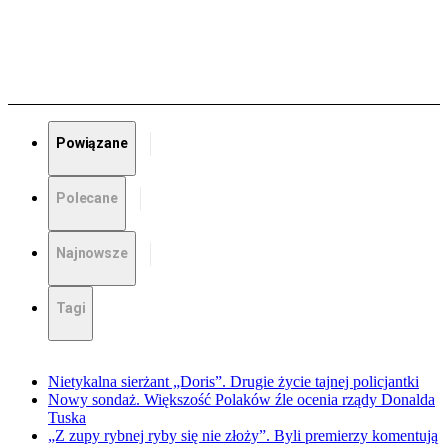
Powiązane
Polecane
Najnowsze
Tagi
Nietykalna sierżant „Doris”. Drugie życie tajnej policjantki
Nowy sondaż. Większość Polaków źle ocenia rządy Donalda
Tuska
„Z zupy rybnej ryby się nie złoży”. Byli premierzy komentują