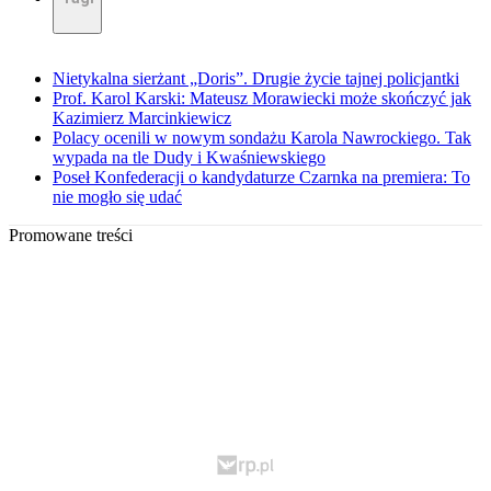
Nietykalna sierżant „Doris”. Drugie życie tajnej policjantki
Prof. Karol Karski: Mateusz Morawiecki może skończyć jak
Kazimierz Marcinkiewicz
Polacy ocenili w nowym sondażu Karola Nawrockiego. Tak
wypada na tle Dudy i Kwaśniewskiego
Poseł Konfederacji o kandydaturze Czarnka na premiera: To
nie mogło się udać
Promowane treści