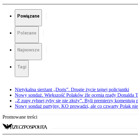
Powiązane
Polecane
Najnowsze
Tagi
Nietykalna sierżant „Doris”. Drugie życie tajnej policjantki
Nowy sondaż. Większość Polaków źle ocenia rządy Donalda 
„Z zupy rybnej ryby się nie złoży”. Byli premierzy komentuj
Nowy sondaż partyjny. KO prowadzi, ale co czwarty Polak nie 
Promowane treści