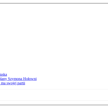
Tuska
ą plany Szymona Hołowni
ma swojej partii