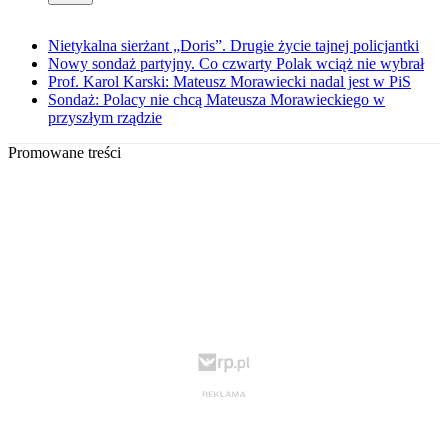
Nietykalna sierżant „Doris”. Drugie życie tajnej policjantki
Nowy sondaż partyjny. Co czwarty Polak wciąż nie wybrał
Prof. Karol Karski: Mateusz Morawiecki nadal jest w PiS
Sondaż: Polacy nie chcą Mateusza Morawieckiego w
przyszłym rządzie
Promowane treści