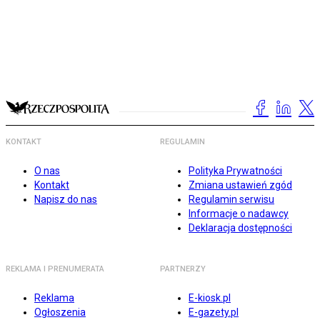
KONTAKT
REGULAMIN
O nas
Polityka Prywatności
Kontakt
Zmiana ustawień zgód
Napisz do nas
Regulamin serwisu
Informacje o nadawcy
Deklaracja dostępności
REKLAMA I PRENUMERATA
PARTNERZY
Reklama
E-kiosk.pl
Ogłoszenia
E-gazety.pl