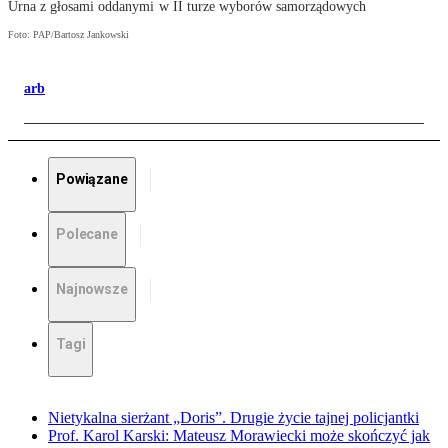
Urna z głosami oddanymi w II turze wyborów samorządowych
Foto: PAP/Bartosz Jankowski
arb
Powiązane
Polecane
Najnowsze
Tagi
Nietykalna sierżant „Doris”. Drugie życie tajnej policjantki
Prof. Karol Karski: Mateusz Morawiecki może skończyć jak