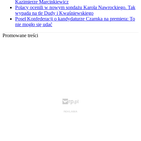
Kazimierze Marcinkiewicz
Polacy ocenili w nowym sondażu Karola Nawrockiego. Tak
wypada na tle Dudy i Kwaśniewskiego
Poseł Konfederacji o kandydaturze Czarnka na premiera: To
nie mogło się udać
Promowane treści