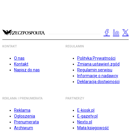
KONTAKT
REGULAMIN
O nas
Polityka Prywatności
Kontakt
Zmiana ustawień zgód
Napisz do nas
Regulamin serwisu
Informacje o nadawcy
Deklaracja dostępności
REKLAMA I PRENUMERATA
PARTNERZY
Reklama
E-kiosk.pl
Ogłoszenia
E-gazety.pl
Prenumerata
Nexto.pl
Archiwum
Mała księgowość